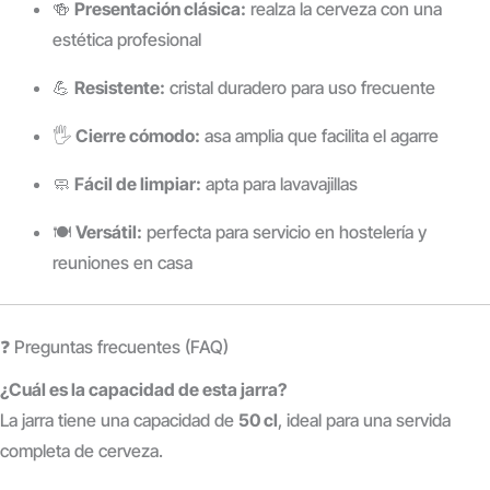
🍻
Presentación clásica:
realza la cerveza con una
estética profesional
💪
Resistente:
cristal duradero para uso frecuente
🖐️
Cierre cómodo:
asa amplia que facilita el agarre
🧼
Fácil de limpiar:
apta para lavavajillas
🍽️
Versátil:
perfecta para servicio en hostelería y
reuniones en casa
❓ Preguntas frecuentes (FAQ)
¿Cuál es la capacidad de esta jarra?
La jarra tiene una capacidad de
50 cl
, ideal para una servida
completa de cerveza.