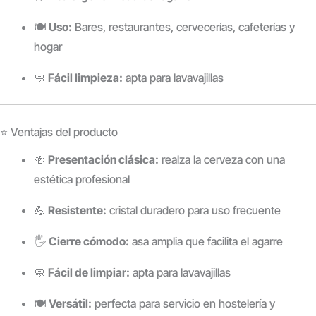
🍽️
Uso:
Bares, restaurantes, cervecerías, cafeterías y
hogar
🧼
Fácil limpieza:
apta para lavavajillas
⭐ Ventajas del producto
🍻
Presentación clásica:
realza la cerveza con una
estética profesional
💪
Resistente:
cristal duradero para uso frecuente
🖐️
Cierre cómodo:
asa amplia que facilita el agarre
🧼
Fácil de limpiar:
apta para lavavajillas
🍽️
Versátil:
perfecta para servicio en hostelería y