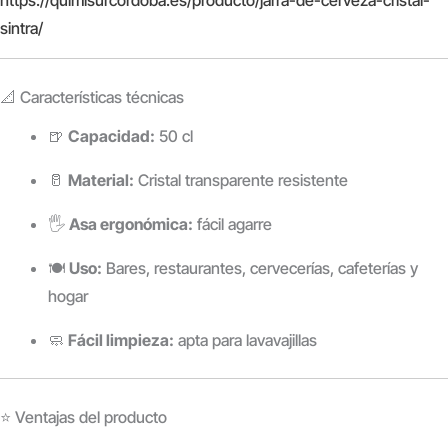
sintra/
📐 Características técnicas
🍺
Capacidad:
50 cl
🥛
Material:
Cristal transparente resistente
🖐️
Asa ergonómica:
fácil agarre
🍽️
Uso:
Bares, restaurantes, cervecerías, cafeterías y
hogar
🧼
Fácil limpieza:
apta para lavavajillas
⭐ Ventajas del producto