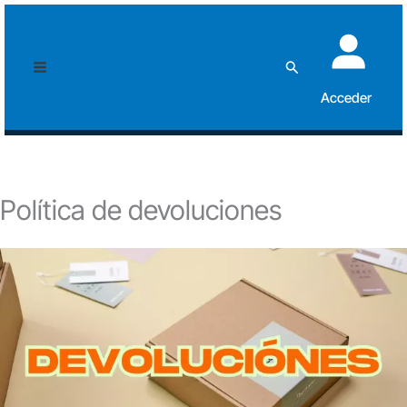
Skip
to
Search
content
Acceder
Política de devoluciones