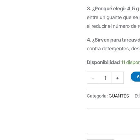
3. ¿Por qué elegir 4,5 g
entre un guante que se r
al reducir el número de 
4. ¿Sirven para tareas 
contra detergentes, desi
Disponibilidad
11 dispo
GUANTES
A
-
+
DE
NITRILO
Categoría:
GUANTES
Et
NEGRO
PREMIUM
4,5
G
100