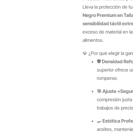
Lleva la protección de t
Negro Premium en Tall
sensibilidad táctil ext
exceso de material en l
alimentos.
💎 ¿Por qué elegir la g
🛡️ Densidad Ref
superior ofrece u
romperse.
🎯 Ajuste «Segun
compresión justa 
trabajos de precis
🍳 Estética Profe
aceites, mantenie