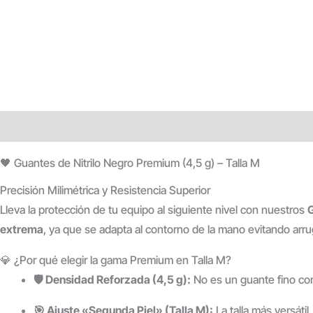
Descripción
Información adicional
Valoraciones (0)
🖤 Guantes de Nitrilo Negro Premium (4,5 g) – Talla M
Precisión Milimétrica y Resistencia Superior
Lleva la protección de tu equipo al siguiente nivel con nuestros
G
extrema
, ya que se adapta al contorno de la mano evitando arr
💎 ¿Por qué elegir la gama Premium en Talla M?
🛡️ Densidad Reforzada (4,5 g):
No es un guante fino con
🎯 Ajuste «Segunda Piel» (Talla M):
La talla más versáti