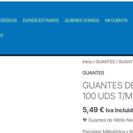
E DESEOS
DONDE ESTAMOS
QUIENES SOMOS
MI CUENTA
OS
Inicio
/
GUANTES
/ GUANT
GUANTES
GUANTES DE
100 UDS T/M
5,49
€
Iva Inclui
🖤 Guantes de Nitrilo Ne
Precisión Milimétrica y 