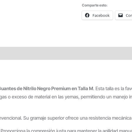
UDS
Comparte esto:
T/M
Facebook
Cor
cantidad
uantes de Nitrilo Negro Premium en Talla M
. Esta talla es la 
ugas o exceso de material en las yemas, permitiendo un manejo 
vencional. Su gramaje superior ofrece una resistencia mecánica
l. Proporciona la compresión justa para mantener la agilidad manu