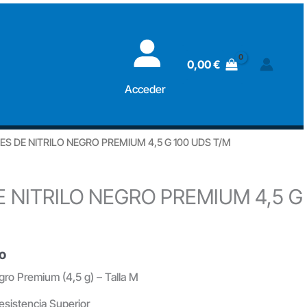
NITRILO
NEGRO
PREMIUM
0,00
€
4,5
G
Acceder
100
UDS
ES DE NITRILO NEGRO PREMIUM 4,5 G 100 UDS T/M
T/M
cantidad
 NITRILO NEGRO PREMIUM 4,5 G
do
gro Premium (4,5 g) – Talla M
Resistencia Superior