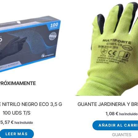
PRÓXIMAMENTE
 NITRILO NEGRO ECO 3,5 G
GUANTE JARDINERIA Y BR
100 UDS T/S
1,08
€
Iva Incluido
5,57
€
Iva Incluido
AÑADIR AL CARR
LEER MÁS
GUANTES