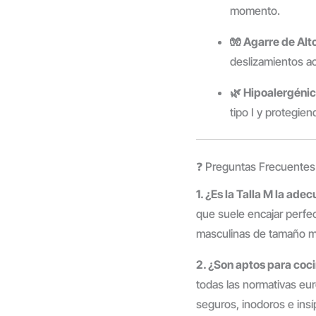
momento.
🧤 Agarre de Alt
deslizamientos acc
🌿 Hipoalergénic
tipo I y protegie
❓ Preguntas Frecuentes
1. ¿Es la Talla M la ad
que suele encajar perf
masculinas de tamaño me
2. ¿Son aptos para coc
todas las normativas eur
seguros, inodoros e insí