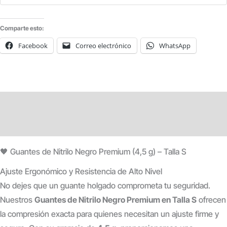
100
UDS
Comparte esto:
T/S
Facebook
Correo electrónico
WhatsApp
cantidad
Descripción
Información adicional
🖤 Guantes de Nitrilo Negro Premium (4,5 g) – Talla S
Ajuste Ergonómico y Resistencia de Alto Nivel
No dejes que un guante holgado comprometa tu seguridad.
Nuestros
Guantes de Nitrilo Negro Premium en Talla S
ofrecen
la compresión exacta para quienes necesitan un ajuste firme y