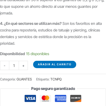
lo que supone un ahorro directo al usar menos guantes por
jornada.
4. ¿En qué sectores se utilizan más?
Son los favoritos en alta
cocina para repostería, estudios de tatuaje y piercing, clínicas
dentales y servicios de estética donde la precisión es la
prioridad.
Disponibilidad
15 disponibles
GUANTES
AÑADIR AL CARRITO
-
+
DE
NITRILO
Categoría:
GUANTES
Etiqueta:
TCNPQ
NEGRO
Pago seguro garantizado
PREMIUM
4,5
G