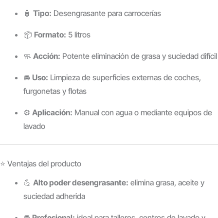
🧴
Tipo:
Desengrasante para carrocerías
📦
Formato:
5 litros
🧼
Acción:
Potente eliminación de grasa y suciedad difícil
🚘
Uso:
Limpieza de superficies externas de coches,
furgonetas y flotas
⚙️
Aplicación:
Manual con agua o mediante equipos de
lavado
⭐ Ventajas del producto
💪
Alto poder desengrasante:
elimina grasa, aceite y
suciedad adherida
🚘
Profesional:
ideal para talleres, centros de lavado y