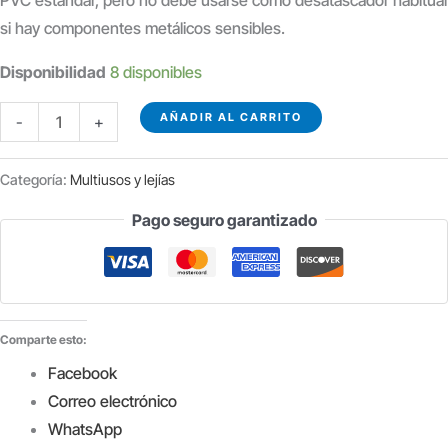
PVC estándar, pero no debe usarse como desatascador habitual
si hay componentes metálicos sensibles.
Disponibilidad
8 disponibles
AGUA
AÑADIR AL CARRITO
-
+
FUERTE
SALFUMAN
Categoría:
Multiusos y lejías
MARÍA
Pago seguro garantizado
ROSA
1
LITRO
cantidad
Comparte esto:
Facebook
Correo electrónico
WhatsApp