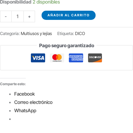
Disponibilidad
2 disponibles
SUPER
AÑADIR AL CARRITO
-
+
DESINCRUSTANTE
ÁCIDO
Categoría:
Multiusos y lejías
Etiqueta:
DICO
PROFESIONAL
Pago seguro garantizado
FINCAL
5L.
cantidad
Comparte esto:
Facebook
Correo electrónico
WhatsApp