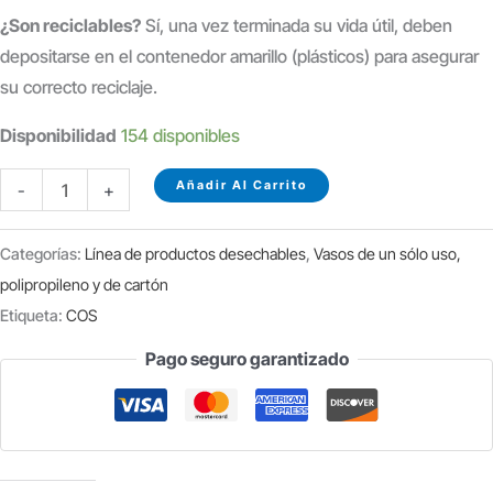
¿Son reciclables?
Sí, una vez terminada su vida útil, deben
depositarse en el contenedor amarillo (plásticos) para asegurar
su correcto reciclaje.
Disponibilidad
154 disponibles
VASO
Añadir Al Carrito
-
+
CATAVINO
DE
Categorías:
Línea de productos desechables
,
Vasos de un sólo uso,
PLÁSTICO
polipropileno y de cartón
90
Etiqueta:
COS
CC
Pago seguro garantizado
B/13
UDS
cantidad