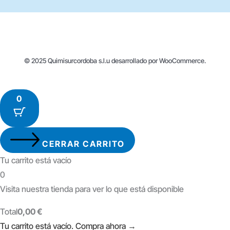
© 2025 Quimisurcordoba s.l.u desarrollado por WooCommerce.
0
CERRAR CARRITO
Tu carrito está vacío
0
Visita nuestra tienda para ver lo que está disponible
Total
Total
0,00
€
del
Tu carrito está vacío. Compra ahora →