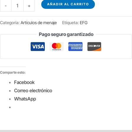
VASO
AÑADIR AL CARRITO
-
+
CARAJILLO
BOMBÓN
Categoría:
Artículos de menaje
Etiqueta:
EFG
CRISTAL
Pago seguro garantizado
C/12
UDS
cantidad
Comparte esto:
Facebook
Correo electrónico
WhatsApp