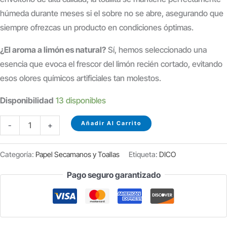
húmeda durante meses si el sobre no se abre, asegurando que
siempre ofrezcas un producto en condiciones óptimas.
¿El aroma a limón es natural?
Sí, hemos seleccionado una
esencia que evoca el frescor del limón recién cortado, evitando
esos olores químicos artificiales tan molestos.
Disponibilidad
13 disponibles
TOALLITA
Añadir Al Carrito
-
+
DE
LIMÓN
Categoría:
Papel Secamanos y Toallas
Etiqueta:
DICO
ESTUCHE
Pago seguro garantizado
100
UDS
cantidad