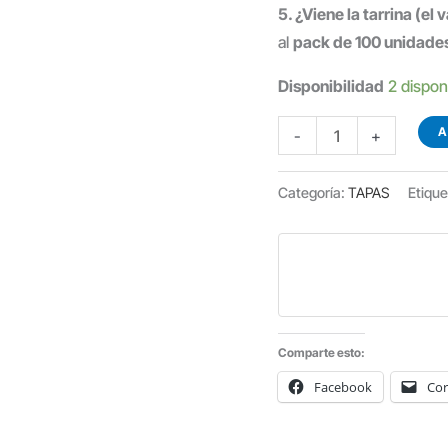
5. ¿Viene la tarrina (el 
al
pack de 100 unidade
Disponibilidad
2 dispon
TAPA
A
-
+
PARA
TARRINA
Categoría:
TAPAS
Etique
DE
SALSAS
P/100
UDS
cantidad
Comparte esto:
Facebook
Cor