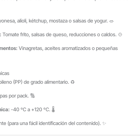
nesa, alioli, kétchup, mostaza o salsas de yogur. 🥗
:
Tomate frito, salsas de queso, reducciones o caldos. 🍲
mentos:
Vinagretas, aceites aromatizados o pequeñas
nicas
ileno (PP) de grado alimentario. ♻️
pas por pack. 🔢
mica:
-40 ºC a +120 ºC. 🌡️
e (para una fácil identificación del contenido). ✨