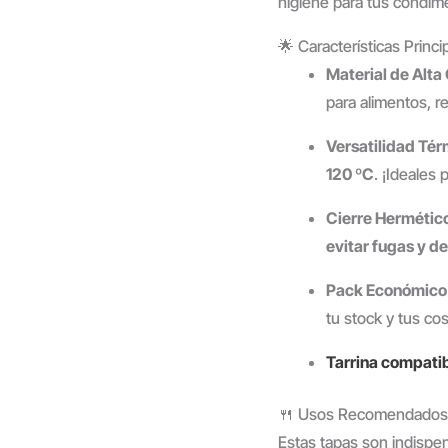
higiene para tus condim
🌟 Características Princi
Material de Alta
para alimentos, r
Versatilidad Té
120 ºC
. ¡Ideales
Cierre Hermétic
evitar fugas y d
Pack Económico 
tu stock y tus co
Tarrina compatib
🍴 Usos Recomendados
Estas tapas son indispen