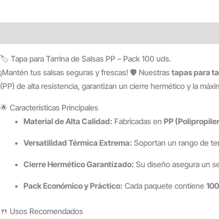
Descripción
Información adicional
Valoraciones (0)
🏷️ Tapa para Tarrina de Salsas PP – Pack 100 uds.
¡Mantén tus salsas seguras y frescas! 🛡️ Nuestras
tapas para ta
(PP) de alta resistencia, garantizan un cierre hermético y la má
🌟 Características Principales
Material de Alta Calidad:
Fabricadas en
PP (Polipropile
Versatilidad Térmica Extrema:
Soportan un rango de t
Cierre Hermético Garantizado:
Su diseño asegura un se
Pack Económico y Práctico:
Cada paquete contiene
100
🍴 Usos Recomendados