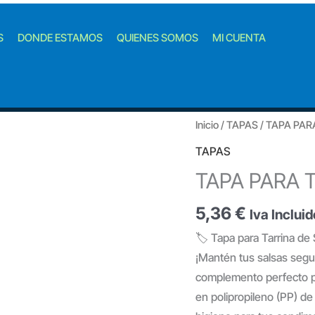
S
DONDE ESTAMOS
QUIENES SOMOS
MI CUENTA
Inicio
/
TAPAS
/ TAPA PAR
TAPAS
TAPA PARA 
5,36
€
Iva Incluid
🏷️ Tapa para Tarrina de
¡Mantén tus salsas segur
complemento perfecto pa
en polipropileno (PP) de 