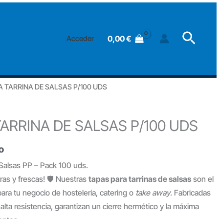
TARRINA
DE
Searc
SALSAS
0,00
€
Acceder
P/100
UDS
cantidad
A TARRINA DE SALSAS P/100 UDS
TARRINA DE SALSAS P/100 UDS
o
 Salsas PP – Pack 100 uds.
as y frescas! 🛡️ Nuestras
tapas para tarrinas de salsas
son el
ra tu negocio de hostelería, catering o
take away
. Fabricadas
alta resistencia, garantizan un cierre hermético y la máxima