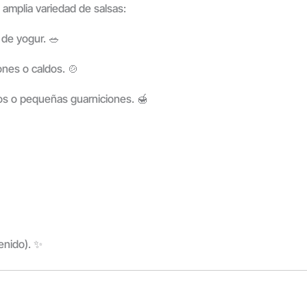
 amplia variedad de salsas:
 de yogur. 🥗
ones o caldos. 🍲
os o pequeñas guarniciones. 🍯
tenido). ✨