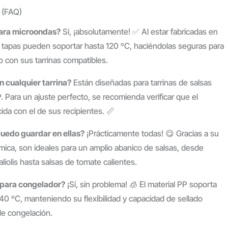
 (FAQ)
 para microondas?
Sí, ¡absolutamente! ✅ Al estar fabricadas en
s tapas pueden soportar hasta 120 ºC, haciéndolas seguras para
 con sus tarrinas compatibles.
 cualquier tarrina?
Están diseñadas para tarrinas de salsas
. Para un ajuste perfecto, se recomienda verificar que el
cida con el de sus recipientes. 📏
puedo guardar en ellas?
¡Prácticamente todas! 😋 Gracias a su
rmica, son ideales para un amplio abanico de salsas, desde
olis hasta salsas de tomate calientes.
o para congelador?
¡Sí, sin problema! 🧊 El material PP soporta
40 ºC, manteniendo su flexibilidad y capacidad de sellado
de congelación.