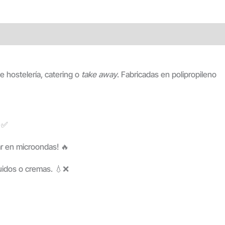
 hostelería, catering o
take away
. Fabricadas en polipropileno
. ✅
tar en microondas! 🔥
uidos o cremas. 💧❌