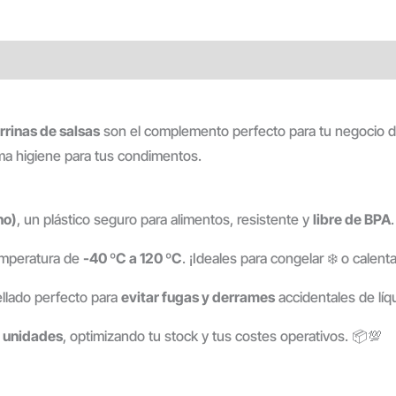
rrinas de salsas
son el complemento perfecto para tu negocio de
xima higiene para tus condimentos.
no)
, un plástico seguro para alimentos, resistente y
libre de BPA
emperatura de
-40 ºC a 120 ºC
. ¡Ideales para congelar ❄️ o calen
llado perfecto para
evitar fugas y derrames
accidentales de líq
 unidades
, optimizando tu stock y tus costes operativos. 📦💯