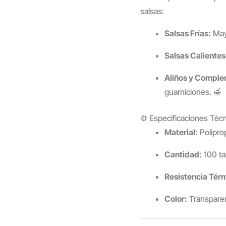
salsas:
Salsas Frías:
Mayo
Salsas Calientes
Aliños y Comple
guarniciones. 🍯
⚙️ Especificaciones Téc
Material:
Poliprop
Cantidad:
100 ta
Resistencia Tér
Color:
Transparent