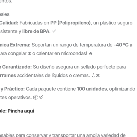
entos.
pales
 Calidad:
Fabricadas en
PP (Polipropileno)
, un plástico seguro
esistente y
libre de BPA
. ✅
rmica Extrema:
Soportan un rango de temperatura de
-40 ºC a
 para congelar ❄️ o calentar en microondas! 🔥
o Garantizado:
Su diseño asegura un sellado perfecto para
errames
accidentales de líquidos o cremas. 💧❌
y Práctico:
Cada paquete contiene
100 unidades
, optimizando
stes operativos. 📦💯
le: Pincha aquí
sables para conservar y transportar una amplia variedad de