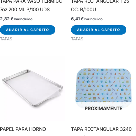
TAPA PARA VASO TÉRMICO
TAPA RECTANGULAR 1125
7oz 200 ML P/100 UDS
CC. B/100U
2,82
€
6,41
€
Iva Incluido
Iva Incluido
AÑADIR AL CARRITO
AÑADIR AL CARRITO
TAPAS
TAPAS
PRÓXIMAMENTE
PAPEL PARA HORNO
TAPA RECTANGULAR 3240