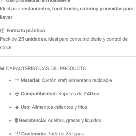
🍴
Uso profesional en hostelería
Ideal para
restaurantes, food trucks, catering y comidas para
llevar
.
📦
Formato práctico
Pack de
25 unidades
, ideal para consumo diario y control de
stock.
📊 CARACTERÍSTICAS DEL PRODUCTO
🌱
Material:
Cartón kraft alimentario reciclable
🥣
Compatibilidad:
Soperas de
240 cc
🔥
Uso:
Alimentos calientes y fríos
🛢️
Resistencia:
Aceites, grasas y líquidos
📦
Contenido:
Pack de 25 tapas