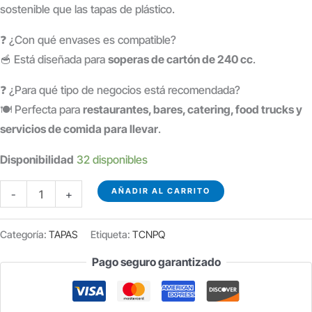
sostenible que las tapas de plástico.
❓ ¿Con qué envases es compatible?
🥣 Está diseñada para
soperas de cartón de 240 cc
.
❓ ¿Para qué tipo de negocios está recomendada?
🍽️ Perfecta para
restaurantes, bares, catering, food trucks y
servicios de comida para llevar
.
Disponibilidad
32 disponibles
TAPA
AÑADIR AL CARRITO
-
+
DE
CARTON
Categoría:
TAPAS
Etiqueta:
TCNPQ
SOPERA
Pago seguro garantizado
240
CC
P/25U