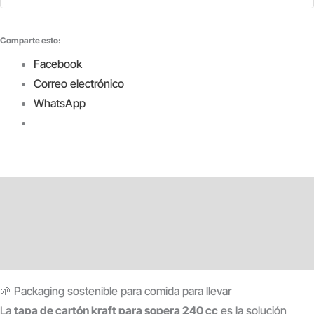
cantidad
Comparte esto:
Facebook
Correo electrónico
WhatsApp
Descripción
Información adicional
Valoraciones (0)
🌱 Packaging sostenible para comida para llevar
La
tapa de cartón kraft para sopera 240 cc
es la solución