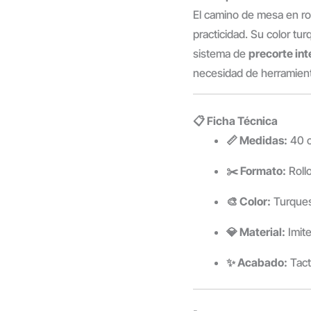
El camino de mesa en ro
practicidad. Su color tu
sistema de
precorte in
necesidad de herramient
📋 Ficha Técnica
📏 Medidas:
40 c
✂️ Formato:
Roll
🎨 Color:
Turques
💎 Material:
Imite
✨ Acabado:
Tacto