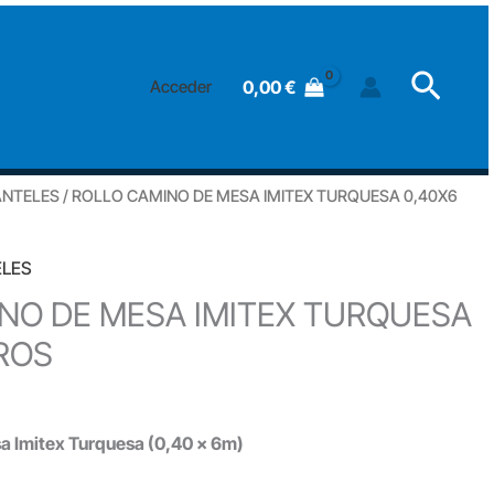
DE
MESA
Searc
IMITEX
0,00
€
Acceder
TURQUESA
0,40X6
METROS
ANTELES
/ ROLLO CAMINO DE MESA IMITEX TURQUESA 0,40X6
cantidad
ELES
NO DE MESA IMITEX TURQUESA
ROS
a Imitex Turquesa (0,40 x 6m)