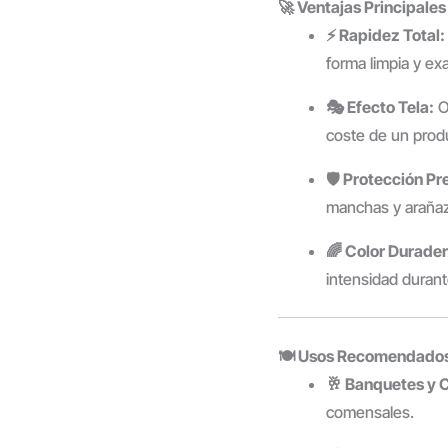
🚀 Ventajas Principales
⚡ Rapidez Total:
forma limpia y e
🎭 Efecto Tela:
Of
coste de un prod
🛡️ Protección P
manchas y araña
🌈 Color Durader
intensidad durante
🍽️ Usos Recomendado
🥂 Banquetes y C
comensales.