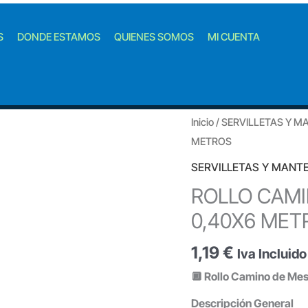
S
DONDE ESTAMOS
QUIENES SOMOS
MI CUENTA
Inicio
/
SERVILLETAS Y M
METROS
SERVILLETAS Y MANT
ROLLO CAMI
0,40X6 MET
1,19
€
Iva Incluido
🔲 Rollo Camino de Mes
Descripción General