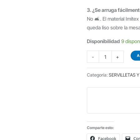
3. ¿Se arruga fácilmen
No 🛋️. El material Imite
queda liso sobre la mes
Disponibilidad
9 dispon
ROLLO
A
-
+
CAMINO
DE
Categoría:
SERVILLETAS 
MESA
IMITEX
TURQUESA
0,40X6
METROS
cantidad
Comparte esto:
Facebook
Cor