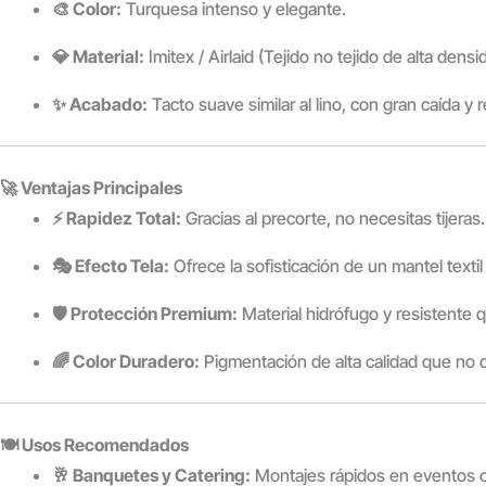
🎨 Color:
Turquesa intenso y elegante.
💎 Material:
Imitex / Airlaid (Tejido no tejido de alta densi
✨ Acabado:
Tacto suave similar al lino, con gran caída y r
🚀 Ventajas Principales
⚡ Rapidez Total:
Gracias al precorte, no necesitas tijera
🎭 Efecto Tela:
Ofrece la sofisticación de un mantel texti
🛡️ Protección Premium:
Material hidrófugo y resistente
🌈 Color Duradero:
Pigmentación de alta calidad que no de
🍽️ Usos Recomendados
🥂 Banquetes y Catering:
Montajes rápidos en eventos 