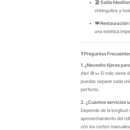
🏖️ Estilo Medite
chiringuitos y hot
🍽️ Restauració
una estética impe
❓ Preguntas Frecuente
1. ¿Necesito tijeras pa
¡No! 🚫✂️ El rollo viene
puedas separar cada uni
perfecto.
2. ¿Cuántos servicios s
Depende de la longitud d
aprovechamiento del roll
con los cortes manuales