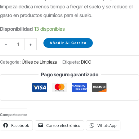
limpieza dedica menos tiempo a fregar el suelo y se reduce el
gasto en productos químicos para el suelo.
Disponibilidad
13 disponibles
REJILLA
Añadir Al Carrito
-
+
DESODORIZANTE
PARA
Categoría:
Útiles de Limpieza
Etiqueta:
DICO
URINARIO
Pago seguro garantizado
OLOR
FRESA
cantidad
Comparte esto:
Facebook
Correo electrónico
WhatsApp