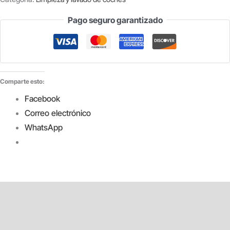
Y
Pago seguro garantizado
PLÁSTICOS
TOTAL
BLACK
250
ML
Comparte esto:
cantidad
Facebook
Correo electrónico
WhatsApp
Descripción
Información adicional