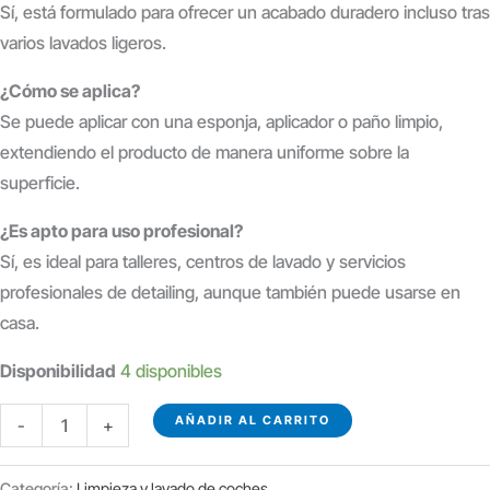
Sí, está formulado para ofrecer un acabado duradero incluso tras
varios lavados ligeros.
¿Cómo se aplica?
Se puede aplicar con una esponja, aplicador o paño limpio,
extendiendo el producto de manera uniforme sobre la
superficie.
¿Es apto para uso profesional?
Sí, es ideal para talleres, centros de lavado y servicios
profesionales de detailing, aunque también puede usarse en
casa.
Disponibilidad
4 disponibles
RECUPERADOR
AÑADIR AL CARRITO
-
+
DE
NEÚMATICOS
Categoría:
Limpieza y lavado de coches