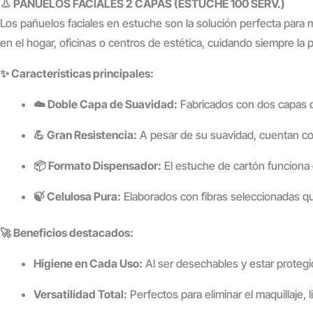
👃 PAÑUELOS FACIALES 2 CAPAS (ESTUCHE 100 SERV.)
Los pañuelos faciales en estuche son la solución perfecta para m
en el hogar, oficinas o centros de estética, cuidando siempre la p
✨ Características principales:
☁️ Doble Capa de Suavidad:
Fabricados con dos capas de 
💪 Gran Resistencia:
A pesar de su suavidad, cuentan co
📦 Formato Dispensador:
El estuche de cartón funciona 
🍃 Celulosa Pura:
Elaborados con fibras seleccionadas qu
🚀 Beneficios destacados:
Higiene en Cada Uso:
Al ser desechables y estar protegi
Versatilidad Total:
Perfectos para eliminar el maquillaje,