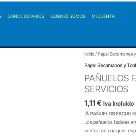
S
DONDE ESTAMOS
QUIENES SOMOS
MI CUENTA
Inicio
/
Papel Secamanos y 
Papel Secamanos y Toal
PAÑUELOS F
SERVICIOS
1,11
€
Iva Incluido
👃 PAÑUELOS FACIALES
Los pañuelos faciales en
confort en cualquier esp