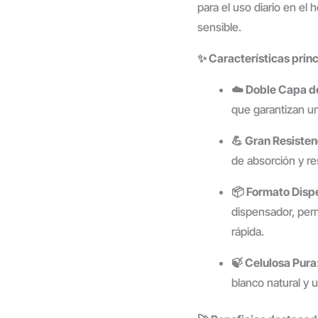
para el uso diario en el 
sensible.
✨ Características princ
☁️ Doble Capa d
que garantizan una
💪 Gran Resisten
de absorción y re
📦 Formato Disp
dispensador, perm
rápida.
🍃 Celulosa Pura
blanco natural y 