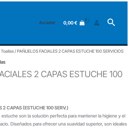
2
CAPAS
Searc
ESTUCHE
0,00
€
Acceder
100
SERVICIOS
cantidad
Toallas
/ PAÑUELOS FACIALES 2 CAPAS ESTUCHE 100 SERVICIOS
las
ACIALES 2 CAPAS ESTUCHE 100
 2 CAPAS (ESTUCHE 100 SERV.)
 estuche son la solución perfecta para mantener la higiene y el
acio. Diseñados para ofrecer una suavidad superior, son ideales