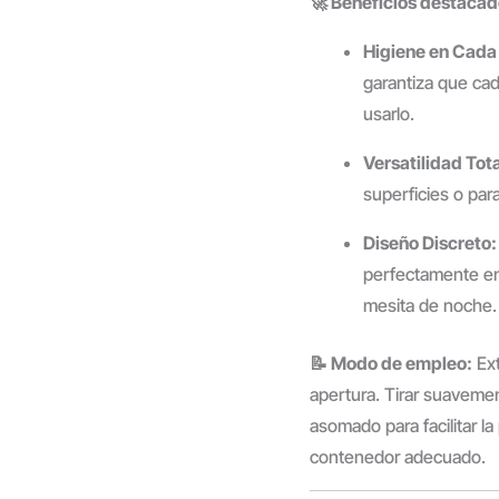
🚀 Beneficios destacad
Higiene en Cada
garantiza que cad
usarlo.
Versatilidad Tota
superficies o par
Diseño Discreto:
perfectamente en 
mesita de noche.
📝 Modo de empleo:
Ext
apertura. Tirar suaveme
asomado para facilitar l
contenedor adecuado.