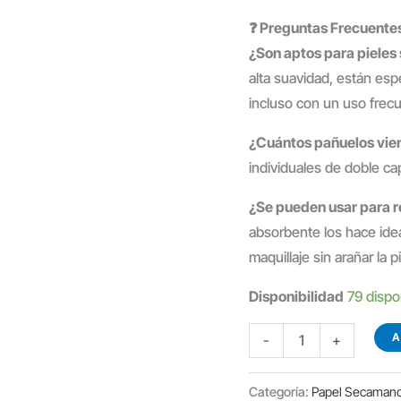
❓ Preguntas Frecuente
¿Son aptos para pieles
alta suavidad, están espe
incluso con un uso frec
¿Cuántos pañuelos vien
individuales de doble ca
¿Se pueden usar para re
absorbente los hace ideal
maquillaje sin arañar la pi
Disponibilidad
79 dispo
PAÑUELOS
A
-
+
FACIALES
2
Categoría:
Papel Secamanos