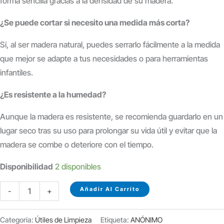
forma sencilla gracias a la densidad de su madera.
¿Se puede cortar si necesito una medida más corta?
Sí, al ser madera natural, puedes serrarlo fácilmente a la medida
que mejor se adapte a tus necesidades o para herramientas
infantiles.
¿Es resistente a la humedad?
Aunque la madera es resistente, se recomienda guardarlo en un
lugar seco tras su uso para prolongar su vida útil y evitar que la
madera se combe o deteriore con el tiempo.
Disponibilidad
2 disponibles
PALO
Añadir Al Carrito
-
+
DE
MADERA
Categoría:
Útiles de Limpieza
Etiqueta:
ANÓNIMO