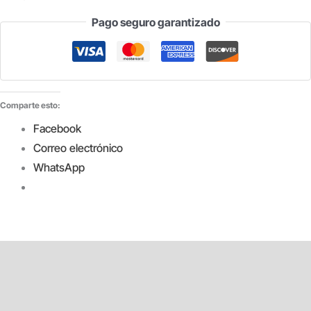
PARA
Pago seguro garantizado
RASTRILLO
1,20X0,28
MM
cantidad
Comparte esto:
Facebook
Correo electrónico
WhatsApp
Descripción
Información adicional