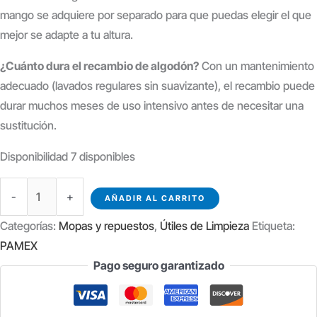
mango se adquiere por separado para que puedas elegir el que
mejor se adapte a tu altura.
¿Cuánto dura el recambio de algodón?
Con un mantenimiento
adecuado (lavados regulares sin suavizante), el recambio puede
durar muchos meses de uso intensivo antes de necesitar una
sustitución.
Disponibilidad
7 disponibles
MOPA
-
+
AÑADIR AL CARRITO
DE
Categorías:
Mopas y repuestos
,
Útiles de Limpieza
Etiqueta:
ALGODÓN
PAMEX
CON
Pago seguro garantizado
BASTIDOR
60
CM