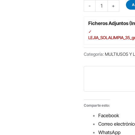
LEJIA
A
-
+
DE
USO
Ficheros Adjuntos (In
ALIMENTARIO
✓
SOLALIMPIA
LEJIA_SOLALIMPIA_35_g
4L.
C/4B.
Categoría:
MULTIUSOS Y L
cantidad
Comparte esto:
Facebook
Correo electrónic
WhatsApp