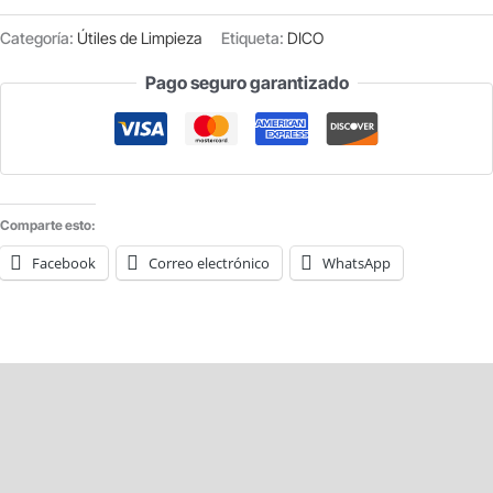
GOMA
Categoría:
Útiles de Limpieza
Etiqueta:
DICO
PARA
Pago seguro garantizado
LIMPIACRISTALES
45
CM
cantidad
Comparte esto:
Facebook
Correo electrónico
WhatsApp
Descripción
Información adicional
Valoraciones (0)