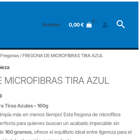
MICROFIBRAS
TIRA
Searc
AZUL
0,00
€
Acceder
cantidad
/
Fregonas
/ FREGONA DE MICROFIBRAS TIRA AZUL
pieza
 MICROFIBRAS TIRA AZUL
o
a Tiras Azules – 160g
impia más en menos tiempo! Esta fregona de microfibra
 perfecta para quienes buscan un acabado impecable sin
 de
160 gramos
, ofrece el equilibrio ideal entre ligereza para el