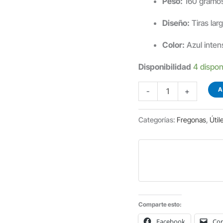
Peso:
160 gramos
Diseño:
Tiras lar
Color:
Azul inten
Disponibilidad
4 dispon
FREGONA
A
-
+
DE
MICROFIBRAS
Categorías:
Fregonas
,
Útil
TIRA
AZUL
cantidad
Comparte esto:
Facebook
Cor