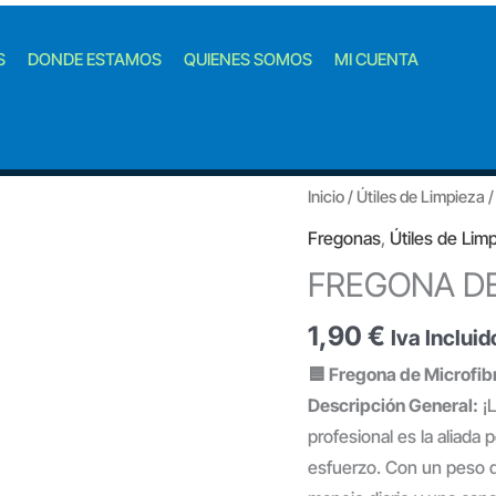
S
DONDE ESTAMOS
QUIENES SOMOS
MI CUENTA
Inicio
/
Útiles de Limpieza
Fregonas
,
Útiles de Lim
FREGONA DE
1,90
€
Iva Incluid
🟦 Fregona de Microfibr
Descripción General:
¡L
profesional es la aliada
esfuerzo. Con un peso