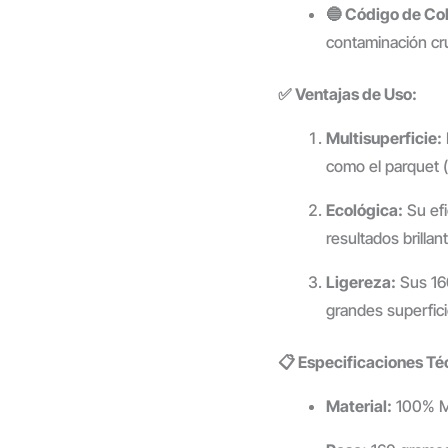
🔵 Código de Col
contaminación cru
✅ Ventajas de Uso:
Multisuperficie:
como el parquet (
Ecológica:
Su efi
resultados brillan
Ligereza:
Sus 160
grandes superfici
📋 Especificaciones Té
Material:
100% Mic