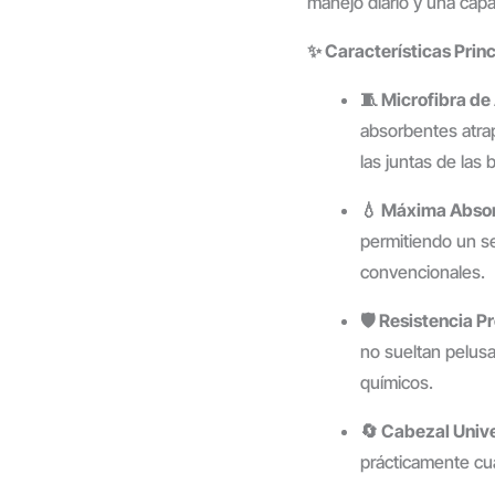
manejo diario y una cap
✨ Características Princ
🧵 Microfibra de
absorbentes atrapa
las juntas de las 
💧 Máxima Absor
permitiendo un s
convencionales.
🛡️ Resistencia P
no sueltan pelusa
químicos.
🔄 Cabezal Unive
prácticamente cua