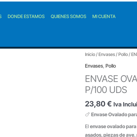
S
DONDE ESTAMOS
QUIENES SOMOS
MI CUENTA
Inicio
/
Envases
/
Pollo
/ E
Envases
,
Pollo
ENVASE OVA
P/100 UDS
23,80
€
Iva Inclu
🍗
Envase Ovalado para 
El
envase ovalado para 
asados, piezas de ave