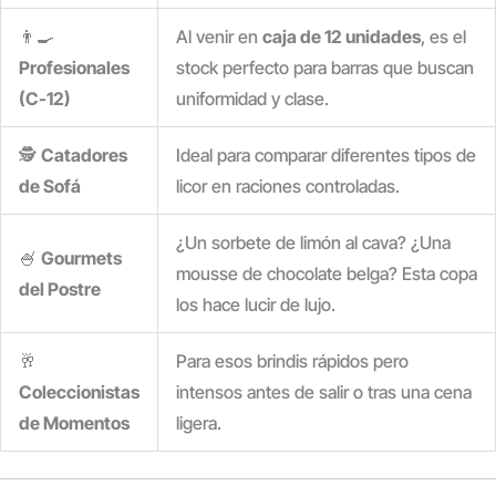
👨‍🍳
Al venir en
caja de 12 unidades
, es el
Profesionales
stock perfecto para barras que buscan
(C-12)
uniformidad y clase.
🕵️
Catadores
Ideal para comparar diferentes tipos de
de Sofá
licor en raciones controladas.
¿Un sorbete de limón al cava? ¿Una
🍧
Gourmets
mousse de chocolate belga? Esta copa
del Postre
los hace lucir de lujo.
🥂
Para esos brindis rápidos pero
Coleccionistas
intensos antes de salir o tras una cena
de Momentos
ligera.