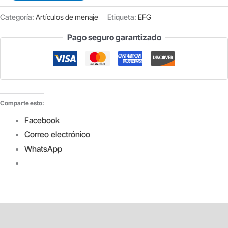
COÑAC
Categoría:
Artículos de menaje
Etiqueta:
EFG
DE
CRISTAL
Pago seguro garantizado
PASABAHCE
15
CL
C/12
Comparte esto:
UDS
cantidad
Facebook
Correo electrónico
WhatsApp
Descripción