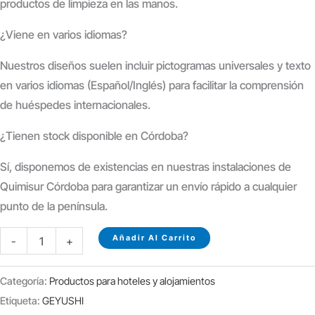
productos de limpieza en las manos.
¿Viene en varios idiomas?
Nuestros diseños suelen incluir pictogramas universales y texto
en varios idiomas (Español/Inglés) para facilitar la comprensión
de huéspedes internacionales.
¿Tienen stock disponible en Córdoba?
Sí, disponemos de existencias en nuestras instalaciones de
Quimisur Córdoba para garantizar un envío rápido a cualquier
punto de la península.
CARTEL
Añadir Al Carrito
-
+
NO
MOLESTAR
Categoría:
Productos para hoteles y alojamientos
BICOLOR
Etiqueta:
GEYUSHI
R/V