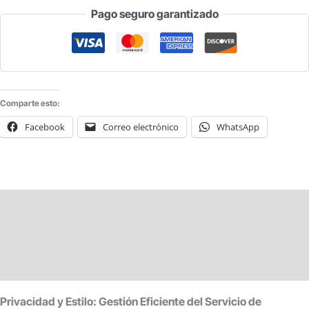
Pago seguro garantizado
CARTÓN
PLASTIFICADO
C/100
UDS
cantidad
Comparte esto:
Facebook
Correo electrónico
WhatsApp
Descripción
Información adicional
Valoraciones (0)
Privacidad y Estilo: Gestión Eficiente del Servicio de