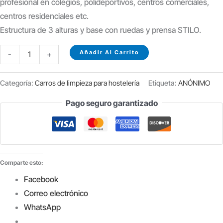
profesional en colegios, polideportivos, centros comerciales,
centros residenciales etc.
Estructura de 3 alturas y base con ruedas y prensa STILO.
CARRO
Añadir Al Carrito
-
+
DE
LIMPIEZA
Categoría:
Carros de limpieza para hostelería
Etiqueta:
ANÓNIMO
TOMMY
Pago seguro garantizado
COMPLETO
cantidad
Comparte esto:
Facebook
Correo electrónico
WhatsApp