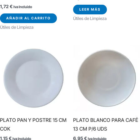
1,72
€
Iva Incluido
LEER MÁS
AÑADIR AL CARRITO
Útiles de Limpieza
Útiles de Limpieza
PLATO PAN Y POSTRE 15 CM
PLATO BLANCO PARA CAFÉ
COK
13 CM P/6 UDS
1,15
€
6,95
€
Iva Incluido
Iva Incluido