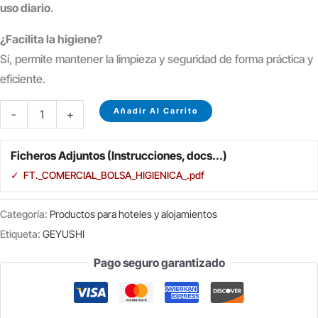
uso diario
.
¿Facilita la higiene?
Sí, permite mantener la limpieza y seguridad de forma práctica y
eficiente.
BOLSA
Añadir Al Carrito
-
+
HIGIÉNICA
DE
Ficheros Adjuntos (Instrucciones, docs...)
PLÁSTICO
✓
FT._COMERCIAL_BOLSA_HIGIENICA_.pdf
C/1000U
cantidad
Categoría:
Productos para hoteles y alojamientos
Etiqueta:
GEYUSHI
Pago seguro garantizado