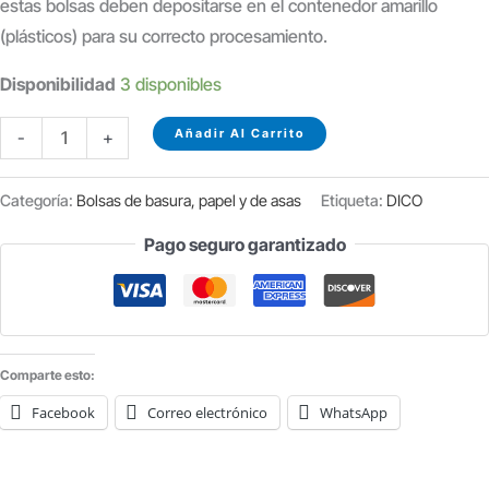
estas bolsas deben depositarse en el contenedor amarillo
(plásticos) para su correcto procesamiento.
Disponibilidad
3 disponibles
BOLSA
Añadir Al Carrito
-
+
DE
VACIO
Categoría:
Bolsas de basura, papel y de asas
Etiqueta:
DICO
90
Pago seguro garantizado
MICRAS
30X40
P/100
UDS
cantidad
Comparte esto:
Facebook
Correo electrónico
WhatsApp