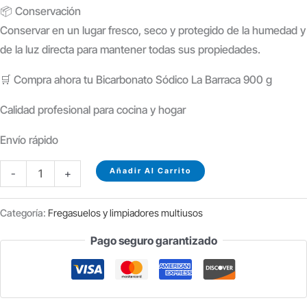
📦 Conservación
Conservar en un lugar
fresco, seco y protegido de la humedad y
de la luz directa
para mantener todas sus propiedades.
🛒 Compra ahora tu Bicarbonato Sódico La Barraca 900 g
Calidad profesional para cocina y hogar
Envío rápido
BICARBONATO
Añadir Al Carrito
-
+
SÓDICO
LA
Categoría:
Fregasuelos y limpiadores multiusos
BARRACA
Pago seguro garantizado
900
G
cantidad