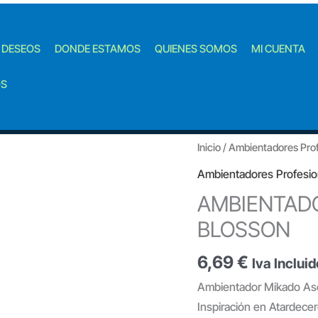
E DESEOS
DONDE ESTAMOS
QUIENES SOMOS
MI CUENTA
OS
Inicio
/
Ambientadores Prof
Ambientadores Profesio
AMBIENTADO
BLOSSON
6,69
€
Iva Incluid
Ambientador Mikado Ase
Inspiración en Atardece