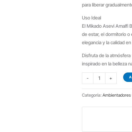
para liberar gradualment
Uso Ideal
El Mikado Asevi Amalfi B
de estar, el dormitorio o
elegancia y la calidad en
Disfruta de la atmósfera
inspirado en la belleza na
AMBIENTADOR
A
-
+
MIKADO
ASEVI
Categoría:
Ambientadores 
AMALFI
BLOSSON
cantidad