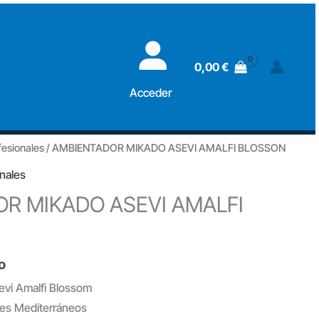
ASEVI
AMALFI
BLOSSON
0,00
€
cantidad
Acceder
esionales
/ AMBIENTADOR MIKADO ASEVI AMALFI BLOSSON
nales
R MIKADO ASEVI AMALFI
o
vi Amalfi Blossom
res Mediterráneos