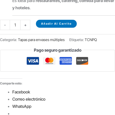
Es ideal para
restaurantes, catering, comida para llevar
y hoteles
.
TAPA
Añadir Al Carrito
-
+
RECTANGULAR
1500
Categoría:
Tapas para envases múltiples
Etiqueta:
TCNPQ
CC
Pago seguro garantizado
B/100U
cantidad
Comparte esto:
Facebook
Correo electrónico
WhatsApp