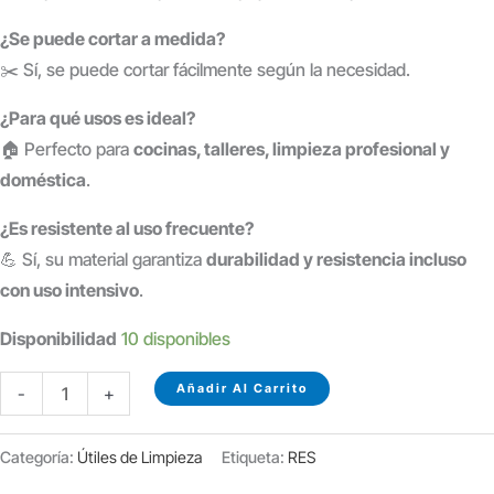
¿Se puede cortar a medida?
✂️ Sí, se puede cortar fácilmente según la necesidad.
¿Para qué usos es ideal?
🏠 Perfecto para
cocinas, talleres, limpieza profesional y
doméstica
.
¿Es resistente al uso frecuente?
💪 Sí, su material garantiza
durabilidad y resistencia incluso
con uso intensivo
.
Disponibilidad
10 disponibles
ROLLO
Añadir Al Carrito
-
+
DE
ESTROPAJO
Categoría:
Útiles de Limpieza
Etiqueta:
RES
FIBRA