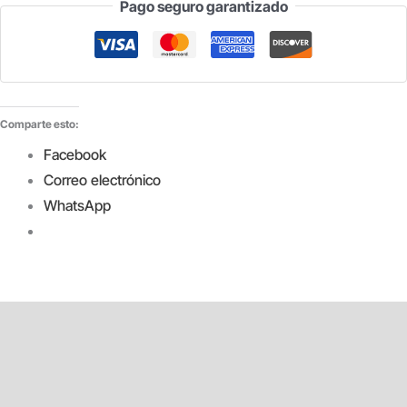
Pago seguro garantizado
VERDE
ENERGY
R/6
M
cantidad
Comparte esto:
Facebook
Correo electrónico
WhatsApp
Descripción
Información adicional
Valoraciones (0)