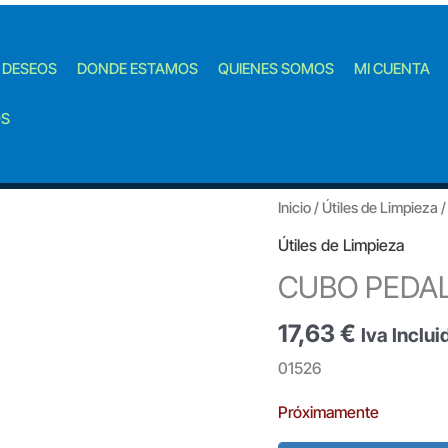
E DESEOS
DONDE ESTAMOS
QUIENES SOMOS
MI CUENTA
OS
Inicio
/
Útiles de Limpieza
/
Útiles de Limpieza
CUBO PEDAL
17,63
€
Iva Inclui
01526
Próximamente